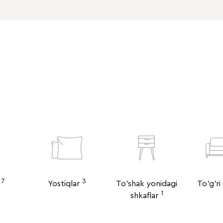
7
3
Yostiqlar
To'shak yonidagi
To'g'ri
1
shkaflar