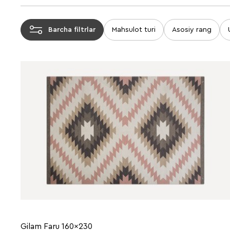
Barcha filtrlar
Mahsulot turi
Asosiy rang
Gilam Faru 160x230