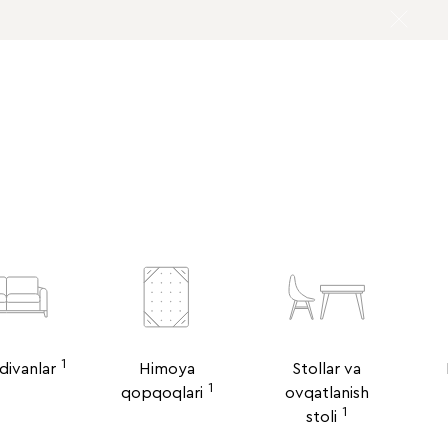
1
 divanlar
Himoya
Stollar va
1
qopqoqlari
ovqatlanish
1
stoli