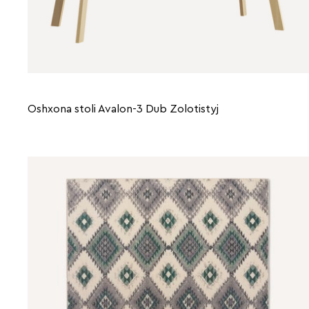
Oshxona stoli Avalon-3 Dub Zolotistyj