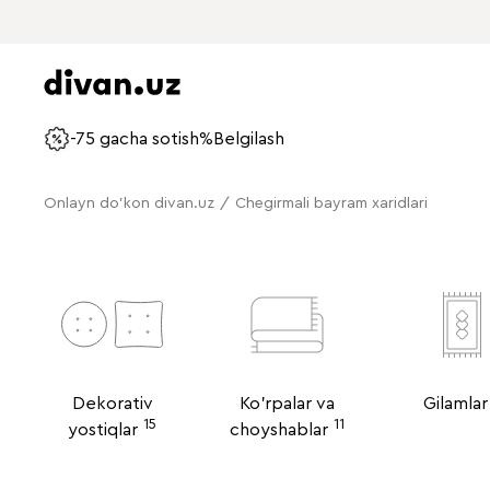
-75 gacha sotish%
Belgilash
Onlayn do'kon divan.uz
/
Chegirmali bayram xaridlari
Dekorativ
Ko'rpalar va
Gilamlar
15
11
yostiqlar
choyshablar