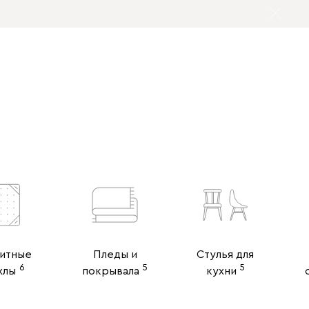
итные
Пледы и
Стулья для
6
5
5
хлы
покрывала
кухни