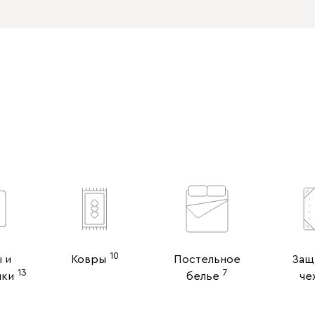
10
 и
Ковры
Постельное
Защ
13
7
ики
белье
че