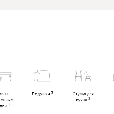
3
олы и
Подушки
Стулья для
3
денные
кухни
4
ппы