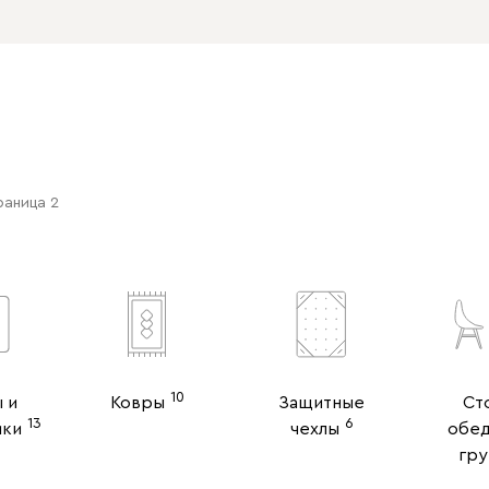
раница 2
10
 и
Ковры
Защитные
Ст
13
6
ики
чехлы
обе
гру