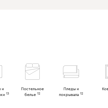
 и
Постельное
Пледы и
Ко
13
12
12
ики
белье
покрывала