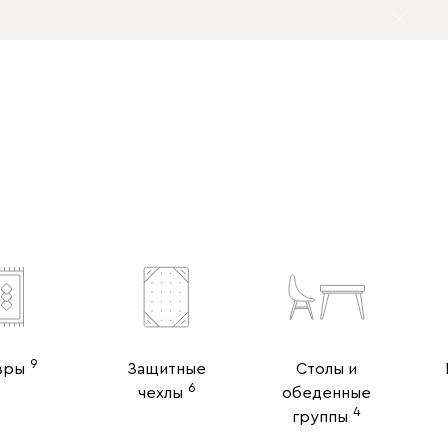
9
вры
Защитные
Столы и
6
чехлы
обеденные
4
группы